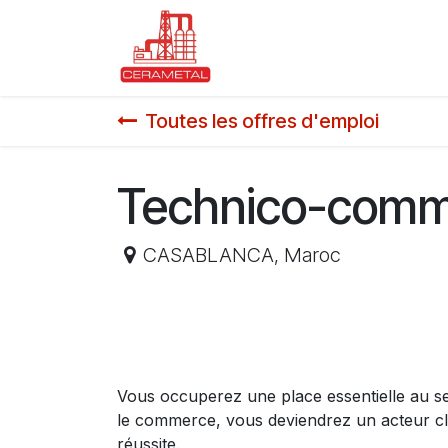
Se rendre au contenu
Accueil
Nos solutions
Toutes les offres d'emploi
Technico-comm
CASABLANCA
,
Maroc
Vous occuperez une place essentielle au sein
le commerce, vous deviendrez
un acteur c
réussite.